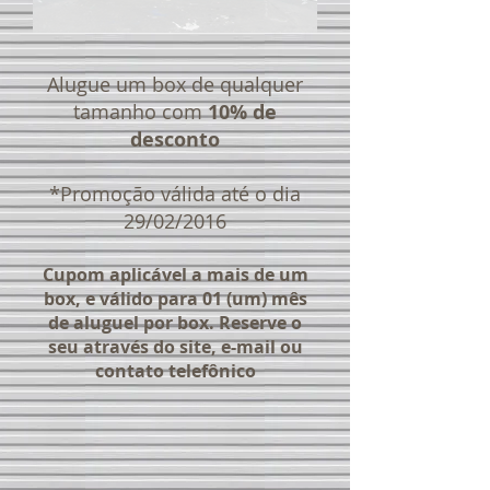
Alugue um box de qualquer
tamanho com
10% de
desconto
*Promoção válida até o dia
29/02/2016
Cupom aplicável a mais de um
box, e válido para 01 (um) mês
de aluguel por box. Reserve o
seu através do site, e-mail ou
contato telefônico