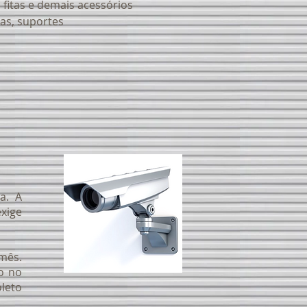
 fitas e demais acessórios
sas, suportes
a. A
xige
mês.
o no
oleto