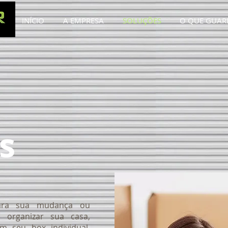
INÍCIO
A EMPRESA
SOLUÇÕES
O QUE GUAR
s
para sua mudança ou
 organizar sua casa,
 seu box individual.