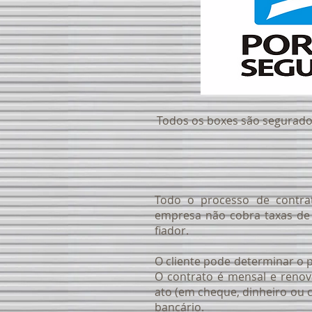
Todos os boxes são segurado
Todo o processo de contra
empresa não cobra taxas de
fiador.
O cliente pode determinar o
O contrato é mensal e reno
ato (em cheque, dinheiro ou c
bancário.