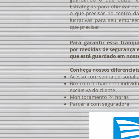
Estratégias para otimizar 
o que precisar no centro da
lucrativas para seu empree
que precisar.
Para garantir essa tranqui
por medidas de segurança e
que está guardado em noss
Conheça nossos diferenciais
Acesso com senha personali
Box com fechamento individu
exclusiva do cliente
Monitoramento 24 horas
Parceria com seguradora