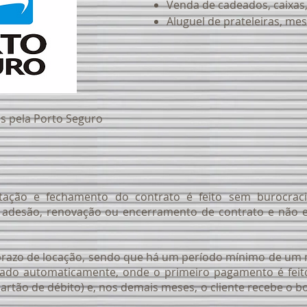
Venda de cadeados, caixas,
Aluguel de prateleiras, me
s pela Porto Seguro
tação e fechamento do contrato é feito sem burocraci
 adesão, renovação ou encerramento de contrato e não e
 prazo de locação, sendo que há um período mínimo de um 
vado automaticamente, onde o primeiro pagamento é feit
artão de débito) e, nos demais meses, o cliente recebe o b