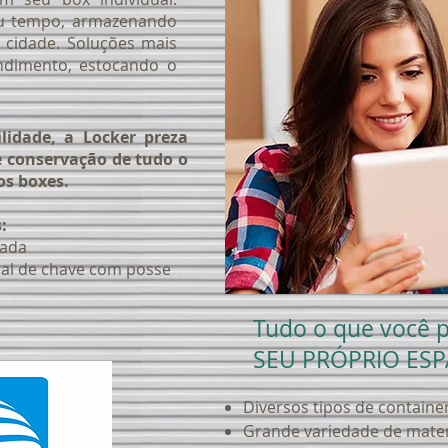
seu tempo, armazenando
 cidade. Soluções mais
ndimento, estocando o
lidade, a Locker preza
 conservação de tudo o
os boxes.
:
zada
al de chave com posse
Tudo o que você p
SEU PRÓPRIO ES
Diversos tipos de containe
Grande variedade de materi