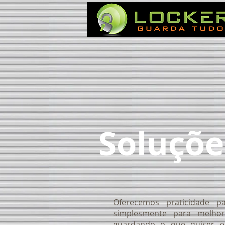
Soluçõe
Oferecemos praticidade 
simplesmente para melhor
guardando o que quiser em