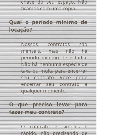
chave do seu espaço. Não
ficamos com uma cópia.
Qual o período mínimo de
locação?
Nossos contratos são
mensais, mas não há
período mínimo de estadia.
Não há nenhuma espécie de
taxa ou multa para encerrar
seu contrato. Você pode
encerrar seu contrato a
qualquer momento.
O que preciso levar para
fazer meu contrato?
O contrato é simples e
rápido, não precisando de