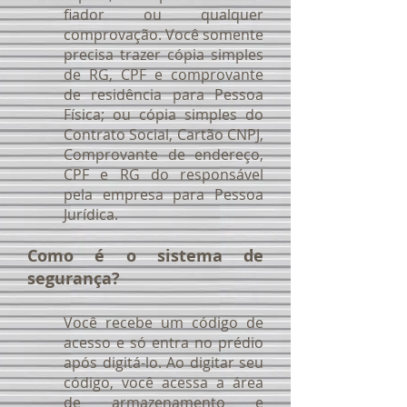
fiador ou qualquer
comprovação. Você somente
precisa trazer cópia simples
de RG, CPF e comprovante
de residência para Pessoa
Física; ou cópia simples do
Contrato Social, Cartão CNPJ,
Comprovante de endereço,
CPF e RG do responsável
pela empresa para Pessoa
Jurídica.
Como é o sistema de
segurança?
Você recebe um código de
acesso e só entra no prédio
após digitá-lo. Ao digitar seu
código, você acessa a área
de armazenamento e