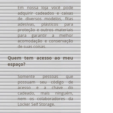
Em nossa loja você pode
adquirir cadeados e caixas
de diversos modelos, fitas
adesivas, plásticos para
proteção e outros materiais
para garantir a melhor
acomodação e conservação
de suas coisas.
Quem tem acesso ao meu
espaço?
Somente pessoas que
possuam seu código de
acesso e a chave do
cadeado, mais ninguém,
nem os colaboradores da
Locker Self Storage.