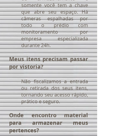
somente você tem a chave
que abre seu espaço. Há
câmeras espalhadas por
todo o prédio com
monitoramento por
empresa especializada
durante 24h.
Meus itens precisam passar
por vistoria?
Não fiscalizamos a entrada
ou retirada dos seus itens,
tornando seu acesso rápido,
prático e seguro.
Onde encontro material
para armazenar meus
pertences?